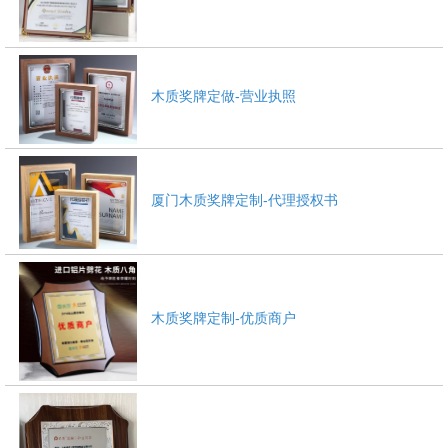
木质奖牌定做-营业执照
厦门木质奖牌定制-代理授权书
木质奖牌定制-优质商户