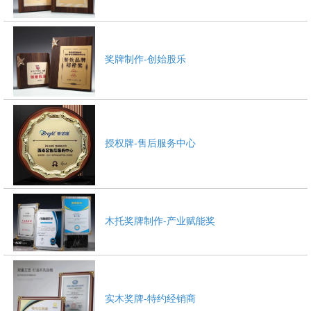
奖牌制作-创始股乐
1
2
3
授权牌-售后服务中心
木托奖牌制作-产业赋能奖
实木奖牌-特约经销商